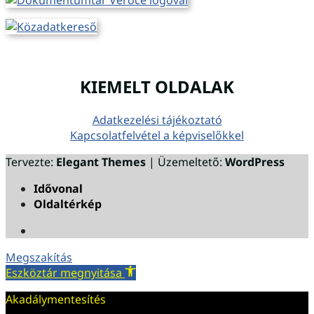
KIEMELT OLDALAK
Adatkezelési tájékoztató
Kapcsolatfelvétel a képviselőkkel
Tervezte:
Elegant Themes
| Üzemeltető:
WordPress
Idővonal
Oldaltérkép
Megszakítás
Eszköztár megnyitása
Akadálymentesítés