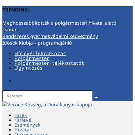
TRENDING:
Meghosszabbították a polgármesteri hivatal alatti
csóna...
Rendszeres gyermekvédelmi kedvezmény
Idősek klubja – programajánló
Hírlevél feliratkozás
Polgármester
Polgármesteri tájékoztatók
Ügyintézés
Hírek
Hírlevél
Események
Hivatal
Önkormányzat