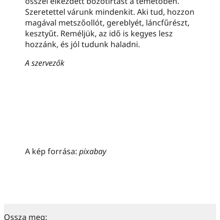
ősszel elkezdett bozótirtást a temetőben.
Szeretettel várunk mindenkit. Aki tud, hozzon
magával metszőollót, gereblyét, láncfűrészt,
kesztyűt. Reméljük, az idő is kegyes lesz
hozzánk, és jól tudunk haladni.
A szervezők
A kép forrása:
pixabay
Ossza meg: