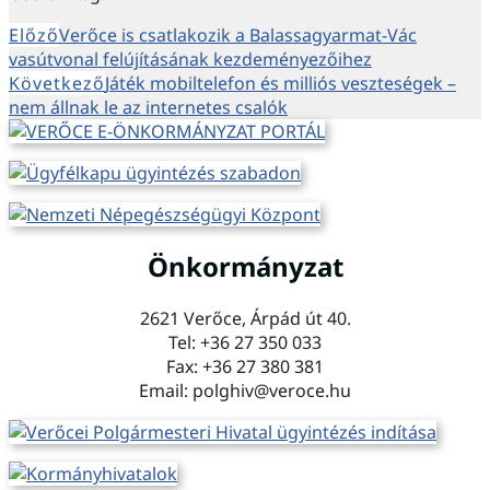
Előző
Verőce is csatlakozik a Balassagyarmat-Vác
vasútvonal felújításának kezdeményezőihez
Következő
Játék mobiltelefon és milliós veszteségek –
nem állnak le az internetes csalók
Önkormányzat
2621 Verőce, Árpád út 40.
Tel: +36 27 350 033
Fax: +36 27 380 381
Email: polghiv@veroce.hu