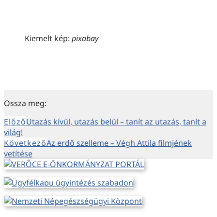
Kiemelt kép:
pixabay
Ossza meg:
Előző
Utazás kívül, utazás belül – tanít az utazás, tanít a
világ!
Következő
Az erdő szelleme – Végh Attila filmjének
vetítése