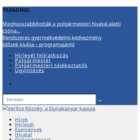
TRENDING:
Meghosszabbították a polgármesteri hivatal alatti
csóna...
Rendszeres gyermekvédelmi kedvezmény
Idősek klubja – programajánló
Hírlevél feliratkozás
Polgármester
Polgármesteri tájékoztatók
Ügyintézés
Hírek
Hírlevél
Események
Hivatal
Önkormányzat