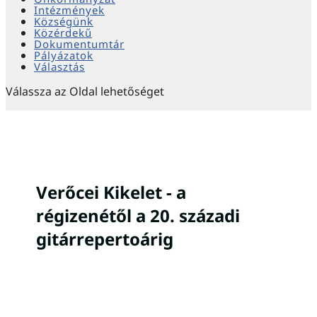
Intézmények
Községünk
Közérdekű
Dokumentumtár
Pályázatok
Választás
Válassza az Oldal lehetőséget
Verőcei Kikelet - a
régizenétől a 20. századi
gitárrepertoárig