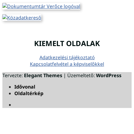
KIEMELT OLDALAK
Adatkezelési tájékoztató
Kapcsolatfelvétel a képviselőkkel
Tervezte:
Elegant Themes
| Üzemeltető:
WordPress
Idővonal
Oldaltérkép
Megszakítás
Eszköztár megnyitása
Akadálymentesítés