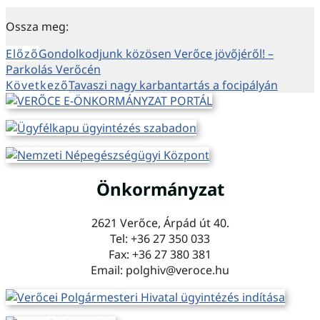
Ossza meg:
Előző
Gondolkodjunk közösen Verőce jövőjéről! –
Parkolás Verőcén
Következő
Tavaszi nagy karbantartás a focipályán
Önkormányzat
2621 Verőce, Árpád út 40.
Tel: +36 27 350 033
Fax: +36 27 380 381
Email: polghiv@veroce.hu