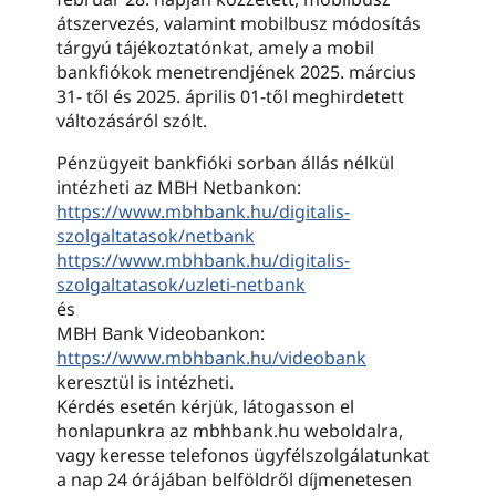
átszervezés, valamint mobilbusz módosítás
tárgyú tájékoztatónkat, amely a mobil
bankfiókok menetrendjének 2025. március
31- től és 2025. április 01-től meghirdetett
változásáról szólt.
Pénzügyeit bankfióki sorban állás nélkül
intézheti az MBH Netbankon:
https://www.mbhbank.hu/digitalis-
szolgaltatasok/netbank
https://www.mbhbank.hu/digitalis-
szolgaltatasok/uzleti-netbank
és
MBH Bank Videobankon:
https://www.mbhbank.hu/videobank
keresztül is intézheti.
Kérdés esetén kérjük, látogasson el
honlapunkra az mbhbank.hu weboldalra,
vagy keresse telefonos ügyfélszolgálatunkat
a nap 24 órájában belföldről díjmenetesen