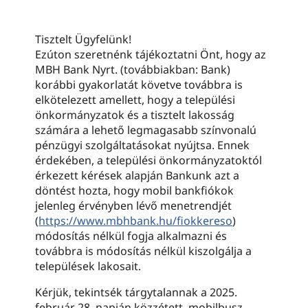
Tisztelt Ügyfelünk!
Ezúton szeretnénk tájékoztatni Önt, hogy az
MBH Bank Nyrt. (továbbiakban: Bank)
korábbi gyakorlatát követve továbbra is
elkötelezett amellett, hogy a települési
önkormányzatok és a tisztelt lakosság
számára a lehető legmagasabb színvonalú
pénzügyi szolgáltatásokat nyújtsa. Ennek
érdekében, a települési önkormányzatoktól
érkezett kérések alapján Bankunk azt a
döntést hozta, hogy mobil bankfiókok
jelenleg érvényben lévő menetrendjét
(
https://www.mbhbank.hu/fiokkereso
)
módosítás nélkül fogja alkalmazni és
továbbra is módosítás nélkül kiszolgálja a
települések lakosait.
Kérjük, tekintsék tárgytalannak a 2025.
február 28. napján közzétett, mobilbusz