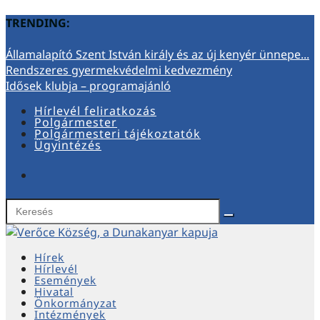
TRENDING:
Államalapító Szent István király és az új kenyér ünnepe...
Rendszeres gyermekvédelmi kedvezmény
Idősek klubja – programajánló
Hírlevél feliratkozás
Polgármester
Polgármesteri tájékoztatók
Ügyintézés
Hírek
Hírlevél
Események
Hivatal
Önkormányzat
Intézmények