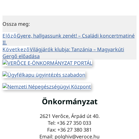
Ossza meg:
Előző
Gyere, hallgassunk zenét! – Családi koncertmatiné
II.
Következő
Világjárók klubja: Tanzánia – Magyarkúti
Gergő előadása
Önkormányzat
2621 Verőce, Árpád út 40.
Tel: +36 27 350 033
Fax: +36 27 380 381
Email: polghiv@veroce.hu