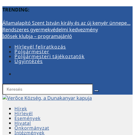
TRENDING:
Államalapító Szent István király és az új kenyér ünnepe...
Rendszeres gyermekvédelmi kedvezmény
Idősek klubja – programajánló
Hírlevél feliratkozás
Polgármester
Polgármesteri tájékoztatók
Ügyintézés
Hírek
Hírlevél
Események
Hivatal
Önkormányzat
Intézmények