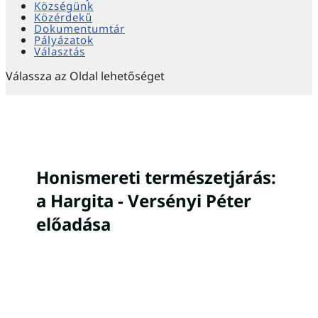
Községünk
Közérdekű
Dokumentumtár
Pályázatok
Választás
Válassza az Oldal lehetőséget
Honismereti természetjárás:
a Hargita - Versényi Péter
előadása