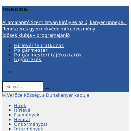
TRENDING:
Államalapító Szent István király és az új kenyér ünnepe...
Rendszeres gyermekvédelmi kedvezmény
Idősek klubja – programajánló
Hírlevél feliratkozás
Polgármester
Polgármesteri tájékoztatók
Ügyintézés
Hírek
Hírlevél
Események
Hivatal
Önkormányzat
Intézmények