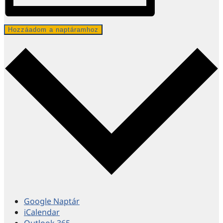
Hozzáadom a naptáramhoz
Google Naptár
iCalendar