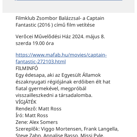
Filmklub Zsombor Balázzsal- a Captain
Fantastic (2016 ) című film vetítése
Verőcei Művelődési Ház 2024. május 8.
szerda 19.00 óra
https://www.mafab.hu/movies/captain-
fantastic-272103.html
FILMINFÓ
Egy édesapa, aki az Egyesült Államok
északnyugati régiójának erdőiben élt hat
fiatal gyermekével, megpróbál
visszailleszkedni a társadalomba.
VÍGJÁTÉK
Rendező: Matt Ross
Író: Matt Ross
Zene: Alex Somers
Szereplők: Viggo Mortensen, Frank Langella,
Steve Zahn, Annalise Basso, Missi Pyle,