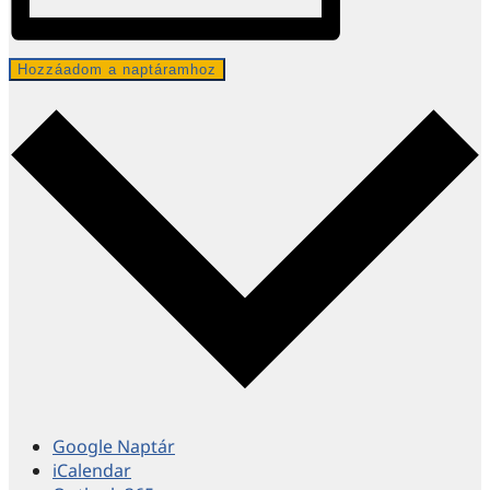
Hozzáadom a naptáramhoz
Google Naptár
iCalendar