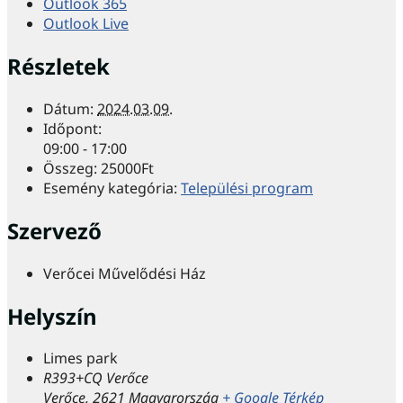
Outlook 365
Outlook Live
Részletek
Dátum:
2024.03.09.
Időpont:
09:00 - 17:00
Összeg:
25000Ft
Esemény kategória:
Települési program
Szervező
Verőcei Művelődési Ház
Helyszín
Limes park
R393+CQ Verőce
Verőce
,
2621
Magyarország
+ Google Térkép