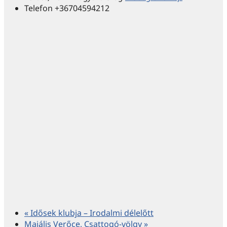
Telefon
+36704594212
«
Idősek klubja – Irodalmi délelőtt
Majális Verőce, Csattogó-völgy
»