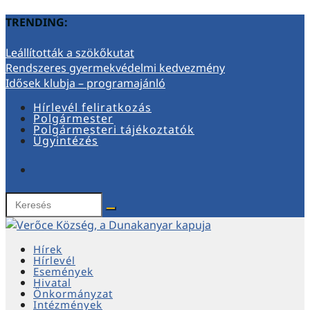
TRENDING:
Leállították a szökőkutat
Rendszeres gyermekvédelmi kedvezmény
Idősek klubja – programajánló
Hírlevél feliratkozás
Polgármester
Polgármesteri tájékoztatók
Ügyintézés
Hírek
Hírlevél
Események
Hivatal
Önkormányzat
Intézmények