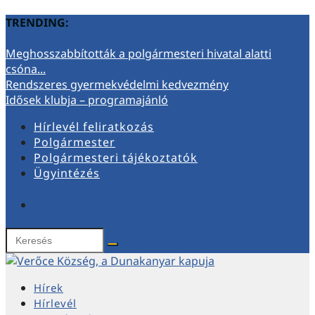
TRENDING:
Meghosszabbították a polgármesteri hivatal alatti
csóna...
Rendszeres gyermekvédelmi kedvezmény
Idősek klubja – programajánló
Hírlevél feliratkozás
Polgármester
Polgármesteri tájékoztatók
Ügyintézés
Hírek
Hírlevél