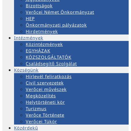
Bizottságok
Verőcei Német Önkormányzat
HEP
Önkormányzati pályázatok
Hirdetmények
Intézmények
Közintézmények
EGYHÁZAK
KÖZSZOLGÁLTATÓK
Családsegítő Szolgálat
Községünk
Hírlevél feliratkozás
Civil szervezetek
Verőcei művészek
Megközelítés
Helytörténeti kör
Turizmus
Verőce Története
Verőcei Tükör
Közérdekű