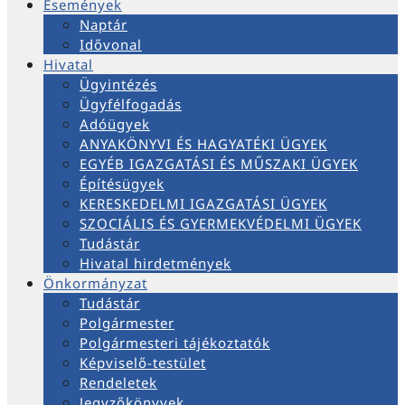
Események
Naptár
Idővonal
Hivatal
Ügyintézés
Ügyfélfogadás
Adóügyek
ANYAKÖNYVI ÉS HAGYATÉKI ÜGYEK
EGYÉB IGAZGATÁSI ÉS MŰSZAKI ÜGYEK
Építésügyek
KERESKEDELMI IGAZGATÁSI ÜGYEK
SZOCIÁLIS ÉS GYERMEKVÉDELMI ÜGYEK
Tudástár
Hivatal hirdetmények
Önkormányzat
Tudástár
Polgármester
Polgármesteri tájékoztatók
Képviselő-testület
Rendeletek
Jegyzőkönyvek