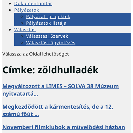
Dokumentumtár
Pályázatok
Pályázati projektek
Pályázatok listája
Választás
Választási Szervek
Választási ügyintézés
Válassza az Oldal lehetőséget
Címke:
zöldhulladék
Megváltozott a LIMES – SOLVA 38 Múzeum
nyitvatartá...
Megkezdődött a kármentesítés, de a 12.
számú főút ...
Novemberi filmklubok a művelődési házban