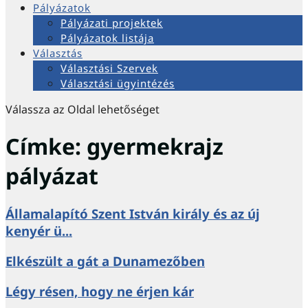
Pályázatok
Pályázati projektek
Pályázatok listája
Választás
Választási Szervek
Választási ügyintézés
Válassza az Oldal lehetőséget
Címke:
gyermekrajz
pályázat
Államalapító Szent István király és az új
kenyér ü...
Elkészült a gát a Dunamezőben
Légy résen, hogy ne érjen kár