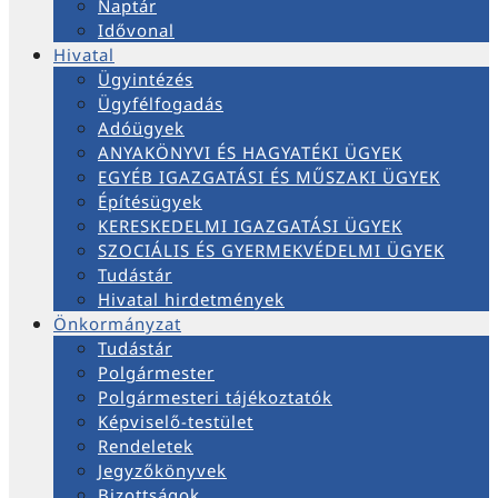
Naptár
Idővonal
Hivatal
Ügyintézés
Ügyfélfogadás
Adóügyek
ANYAKÖNYVI ÉS HAGYATÉKI ÜGYEK
EGYÉB IGAZGATÁSI ÉS MŰSZAKI ÜGYEK
Építésügyek
KERESKEDELMI IGAZGATÁSI ÜGYEK
SZOCIÁLIS ÉS GYERMEKVÉDELMI ÜGYEK
Tudástár
Hivatal hirdetmények
Önkormányzat
Tudástár
Polgármester
Polgármesteri tájékoztatók
Képviselő-testület
Rendeletek
Jegyzőkönyvek
Bizottságok