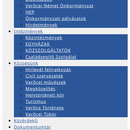
Verőcei Német Önkormányzat
HEP
Önkormányzati pályázatok
Hirdetmények
Intézmények
Közintézmények
EGYHÁZAK
KÖZSZOLGÁLTATÓK
Családsegítő Szolgálat
Községünk
Hírlevél feliratkozás
Civil szervezetek
Verőcei művészek
Megközelítés
Helytörténeti kör
Turizmus
Verőce Története
Verőcei Tükör
Közérdekű
Dokumentumtár