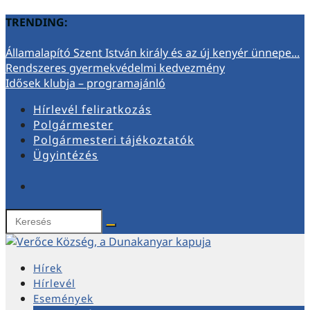
TRENDING:
Államalapító Szent István király és az új kenyér ünnepe...
Rendszeres gyermekvédelmi kedvezmény
Idősek klubja – programajánló
Hírlevél feliratkozás
Polgármester
Polgármesteri tájékoztatók
Ügyintézés
Hírek
Hírlevél
Események