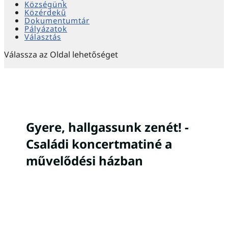
Községünk
Közérdekű
Dokumentumtár
Pályázatok
Választás
Válassza az Oldal lehetőséget
Gyere, hallgassunk zenét! -
Családi koncertmatiné a
művelődési házban