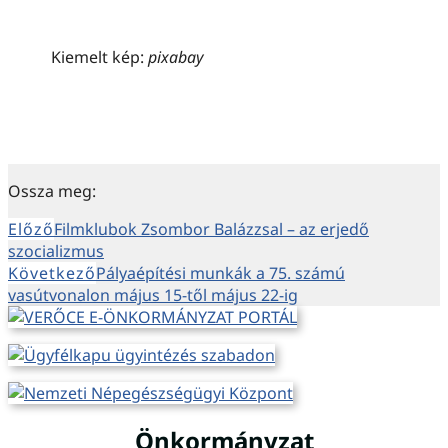
Kiemelt kép:
pixabay
Ossza meg:
Előző
Filmklubok Zsombor Balázzsal – az erjedő
szocializmus
Következő
Pályaépítési munkák a 75. számú
vasútvonalon május 15-től május 22-ig
Önkormányzat