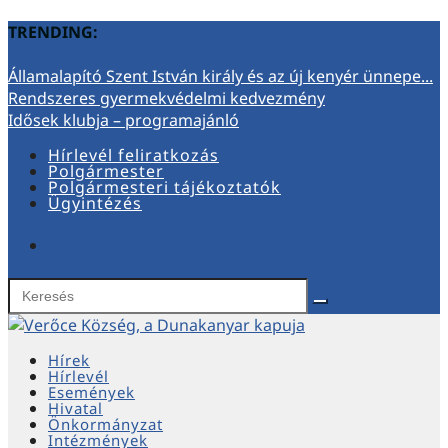
TRENDING:
Államalapító Szent István király és az új kenyér ünnepe...
Rendszeres gyermekvédelmi kedvezmény
Idősek klubja – programajánló
Hírlevél feliratkozás
Polgármester
Polgármesteri tájékoztatók
Ügyintézés
Hírek
Hírlevél
Események
Hivatal
Önkormányzat
Intézmények