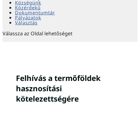
Községünk
Közérdekű
Dokumentumtár
Pályázatok
Választás
Válassza az Oldal lehetőséget
Felhívás a termőföldek
hasznosítási
kötelezettségére