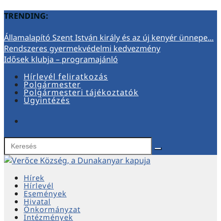
TRENDING:
Államalapító Szent István király és az új kenyér ünnepe...
Rendszeres gyermekvédelmi kedvezmény
Idősek klubja – programajánló
Hírlevél feliratkozás
Polgármester
Polgármesteri tájékoztatók
Ügyintézés
Hírek
Hírlevél
Események
Hivatal
Önkormányzat
Intézmények