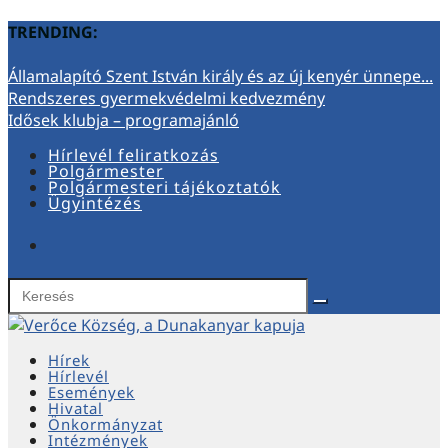
TRENDING:
Államalapító Szent István király és az új kenyér ünnepe...
Rendszeres gyermekvédelmi kedvezmény
Idősek klubja – programajánló
Hírlevél feliratkozás
Polgármester
Polgármesteri tájékoztatók
Ügyintézés
Hírek
Hírlevél
Események
Hivatal
Önkormányzat
Intézmények